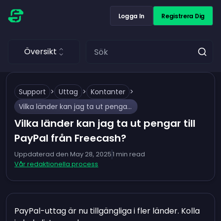
Logga In
Registrera Dig
Översikt
Support
>
Uttag
>
Kontanter
>
Vilka länder kan jag ta ut pengar till PayPal från Freecash?
Vilka länder kan jag ta ut pengar till
PayPal från Freecash?
Uppdaterad den
May 28, 2025
1
min read
Vår redaktionella process
PayPal-uttag är nu tillgängliga i fler länder. Kolla