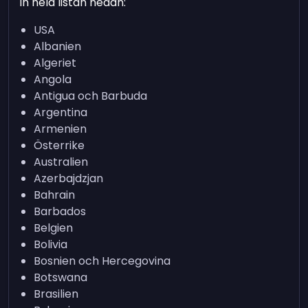
in hela listan nedan:
USA
Albanien
Algeriet
Angola
Antigua och Barbuda
Argentina
Armenien
Österrike
Australien
Azerbajdzjan
Bahrain
Barbados
Belgien
Bolivia
Bosnien och Hercegovina
Botswana
Brasilien