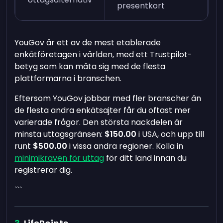
presentkort
YouGov är ett av de mest etablerade
enkätföretagen i världen, med ett Trustpilot-
betyg som kan mäta sig med de flesta
plattformarna i branschen.
Eftersom YouGov jobbar med fler branscher än
de flesta andra enkätsajter får du oftast mer
varierade frågor. Den största nackdelen är
minsta uttagsgränsen:
$150.00
i USA, och upp till
runt
$500.00
i vissa andra regioner. Kolla in
minimikraven för uttag
för ditt land innan du
registrerar dig.
```