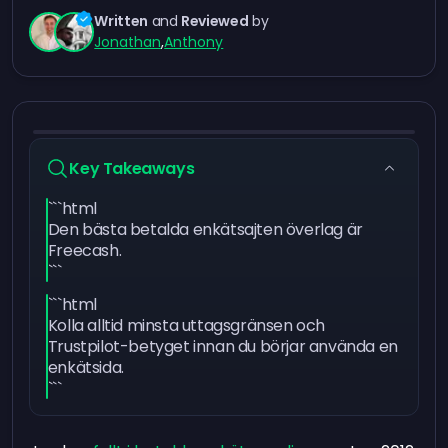
Written
and
Reviewed
by
Jonathan
,
Anthony
Key Takeaways
```html
Den bästa betalda enkätsajten överlag är
Freecash.
```
```html
Kolla alltid minsta uttagsgränsen och
Trustpilot-betyget innan du börjar använda en
enkätsida.
```