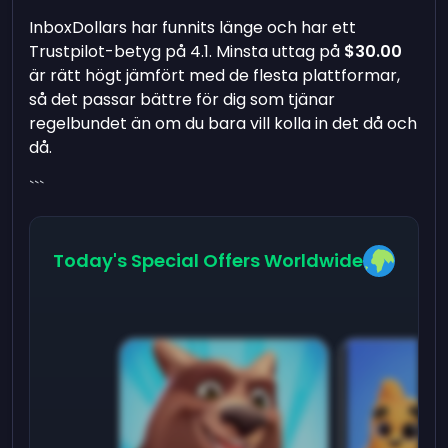
InboxDollars har funnits länge och har ett
Trustpilot-betyg på 4.1. Minsta uttag på
$30.00
är rätt högt jämfört med de flesta plattformar,
så det passar bättre för dig som tjänar
regelbundet än om du bara vill kolla in det då och
då.
```
Today's Special Offers Worldwide