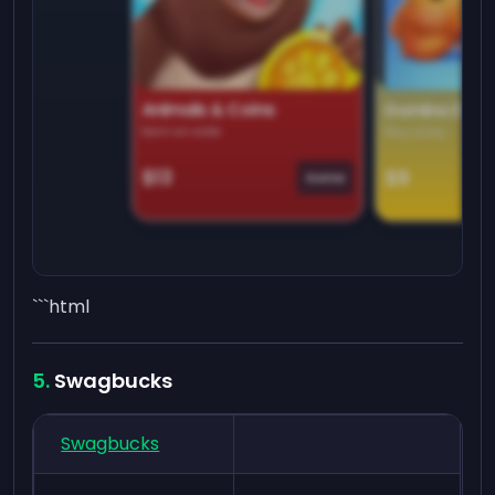
Animals & Coins
Domino Dre
Earn on side
Play daily
$13
$9
Game
```html
Swagbucks
Swagbucks