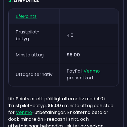
LifePoints
LifePoints
Trustpilot-
4.0
betyg
Minsta uttag
$5.00
PayPal,
Venmo
,
Uttagsalternativ
presentkort
LifePoints är ett pålitligt alternativ med 4.0 i
Trustpilot-betyg,
$5.00
i minsta uttag och stöd
för
Venmo
-utbetalningar. Enkäterna betalar
dock mindre än Freecash i snitt, och
utbetalningar behandlas i slutet av veckan