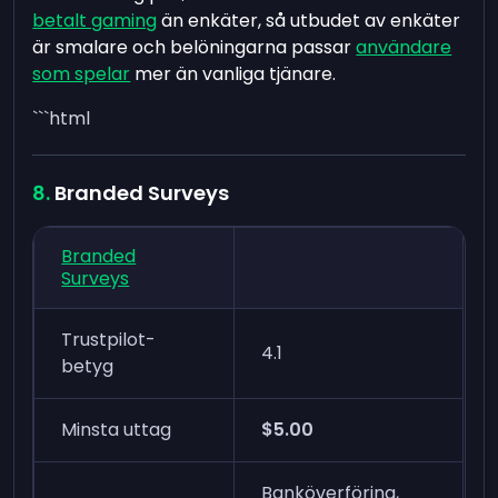
betalt gaming
än enkäter, så utbudet av enkäter
är smalare och belöningarna passar
användare
som spelar
mer än vanliga tjänare.
```html
Branded Surveys
Branded
Surveys
Trustpilot-
4.1
betyg
Minsta uttag
$5.00
Banköverföring,