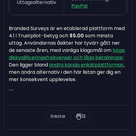
Uttagsalternativ
PayPal
Branded Surveys är en etablerad plattform med
4.1 i Trustpilot-betyg och
$5.00
som minsta
uttag. Användarnas åsikter har tyvärr gått ner
de senaste åren, med vanliga klagomål om
höga
diskvalificeringsfrekvenser och låga betalningar
.
Den ligger bland
andra kända enkätplattformar
,
men andra alternativ i den här listan ger dig en
mer konsekvent upplevelse.
```
Enkäter
12