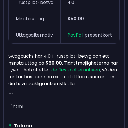
Trustpilot-betyg
4.0
Minsta uttag
$50.00
Uttagsalternativ
PayPal
, presentkort
Swagbucks har 4.0 i Trustpilot-betyg och ett
minsta uttag på
$50.00
. Tjänstmöjligheterna har
tyvärr halkat efter
de flesta alternativen
, så den
funkar bäst som en extra plattform snarare än
din huvudsakliga inkomstkälla.
```
```html
Toluna