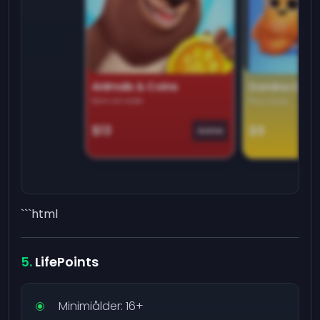
Animals & Coins
Domino Dre
Earn on side
Play daily
$13
$9
Game
```html
LifePoints
Minimiålder: 16+