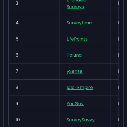
3
17+
Surveys
4
Surveytime
13+
5
LifePoints
16+
6
Toluna
16+
7
ySense
13+
8
Idle-Empire
13+
9
YouGov
16+
10
SurveySavvy
13+