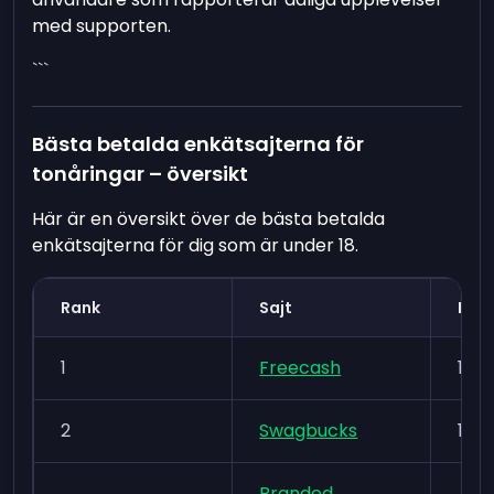
med supporten.
```
Bästa betalda enkätsajterna för
tonåringar – översikt
Här är en översikt över de bästa betalda
enkätsajterna för dig som är under 18.
Rank
Sajt
Min.
1
Freecash
16+
2
Swagbucks
13+
Branded