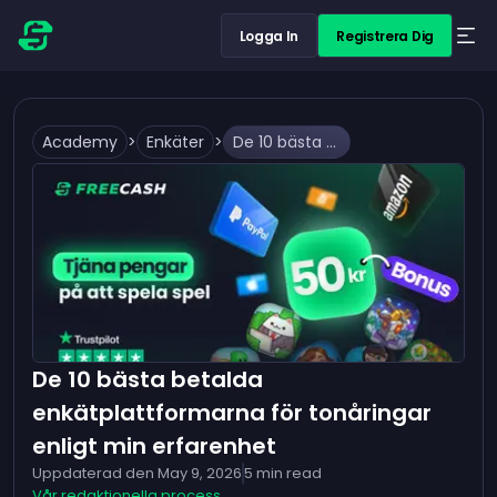
Logga In
Registrera Dig
Academy
>
Enkäter
>
De 10 bästa betalda enkätplattformarna för tonåringar enligt min erfarenhet
De 10 bästa betalda
enkätplattformarna för tonåringar
enligt min erfarenhet
Uppdaterad den
May 9, 2026
5
min read
Vår redaktionella process