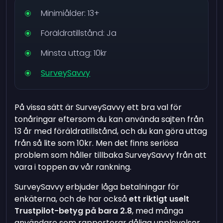
Minimiålder: 13+
Föräldratillstånd: Ja
Minsta uttag: 10kr
SurveySavvy
På vissa sätt är SurveySavvy ett bra val för
tonåringar eftersom du kan använda sajten från
13 år med föräldratillstånd, och du kan göra uttag
från så lite som 10kr. Men det finns seriösa
problem som håller tillbaka SurveySavvy från att
vara i toppen av vår rankning.
SurveySavvy erbjuder låga betalningar för
enkäterna, och de har också
ett riktigt uselt
Trustpilot-betyg på bara 2.8
, med många
användare som rapporterar dåliga upplevelser