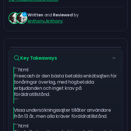
Written
and
Reviewed
by
Anthony
,
Anthony
Key Takeaways
```html
Freecash är den bästa betalda enkätsajten för
tonåringar överlag, med högbetalda
erbjudanden och inget krav på
föräldratillstånd.
```
Vissa undersökningssajter tillåter användare
från 13 år, men alla kräver föräldratillstånd.
```html