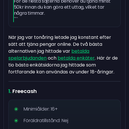
För de flesta sajterna behöver du tjäna minst
50kr innan du kan göra ett uttag, vilket tar
några timmar.
```
När jag var tonåring letade jag konstant efter
sätt att tjäna pengar online. De två bästa
alternativen jag hittade var
betalda
spelarbjudanden
och
betalda enkäter
. Här är de
tio bästa enkätsidorna jag hittade som
fortfarande kan användas av under 18-åringar.
Freecash
Minimiålder: 16+
Föräldratillstånd: Nej