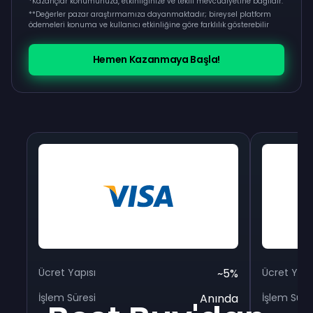
*Kazançlar konumunuza, etkinliğinize ve teklif mevcudiyetine bağlıdır.
**
Değerler pazar araştırmamıza dayanmaktadır; bireysel platform
ödemeleri konuma ve kullanıcı etkinliğine göre farklılık gösterebilir
Hemen Kazanmaya Başla!
Ücret Yapısı
~5%
Ücret Yapı
İşlem Süresi
Anında
İşlem Süre