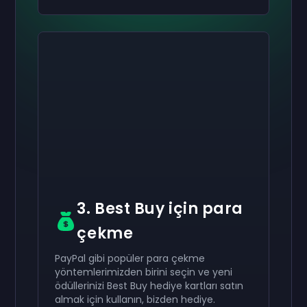
Etkinleştir
Etkinleştir
Etkinleştir
₺2.000
₺1.000
₺400
Hediye kartı
Hediye kartı
Hediye kartı
now
now
now
Başarıyla aldınız
Başarıyla aldınız
Başarıyla aldınız
₺2.000
₺1.000
₺400
hediye kartı. Hesabınızda
hediye kartı.
hediye kartı. Hesabınızda
kullanın.
kullanın.
Hesabınızda kullanın.
3. Best Buy için para
çekme
PayPal gibi popüler para çekme
yöntemlerimizden birini seçin ve yeni
ödüllerinizi Best Buy hediye kartları satın
almak için kullanın, bizden hediye.