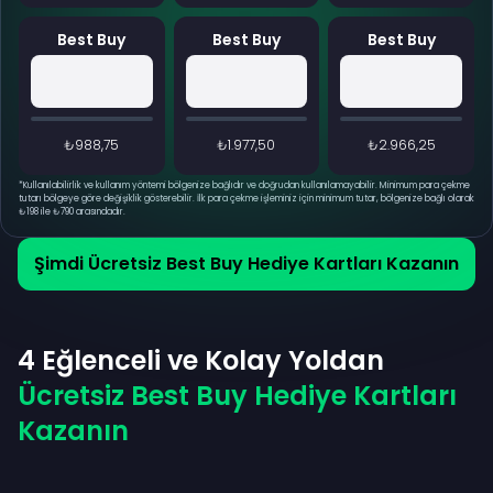
Best Buy
Best Buy
Best Buy
₺988,75
₺1.977,50
₺2.966,25
*
Kullanılabilirlik ve kullanım yöntemi bölgenize bağlıdır ve doğrudan kullanılamayabilir. Minimum para çekme
tutarı bölgeye göre değişiklik gösterebilir. İlk para çekme işleminiz için minimum tutar, bölgenize bağlı olarak
₺198 ile ₺790 arasındadır.
Şimdi Ücretsiz Best Buy Hediye Kartları Kazanın
4 Eğlenceli ve Kolay Yoldan
Ücretsiz Best Buy Hediye Kartları
Kazanın