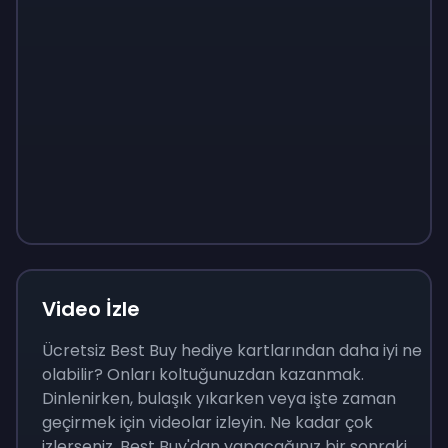
Sign up
Sign up
Sign up
₺400
₺40
₺138
Video İzle
Ücretsiz Best Buy hediye kartlarından daha iyi ne
olabilir? Onları koltuğunuzdan kazanmak.
Dinlenirken, bulaşık yıkarken veya işte zaman
geçirmek için videolar izleyin. Ne kadar çok
izlerseniz, Best Buy'dan yapacağınız bir sonraki