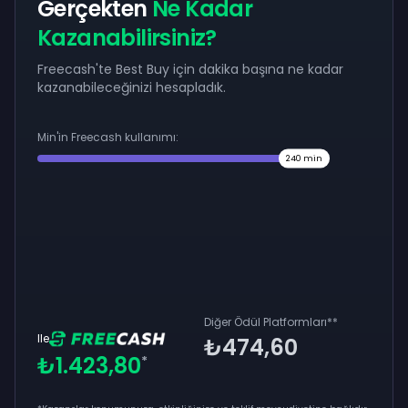
Gerçekten
Ne Kadar
Kazanabilirsiniz?
Freecash'te Best Buy için dakika başına ne kadar
kazanabileceğinizi hesapladık.
Min'in Freecash kullanımı:
240
min
Diğer Ödül Platformları
**
Ile
₺474,60
₺1.423,80
*