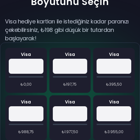
Boyutunu Seçin
Visa hediye kartları ile istediğiniz kadar paranızı
çekebilirsiniz, ₺198 gibi düşük bir tutardan
başlayarak!
Visa
Visa
Visa
₺0,00
₺197,75
₺395,50
Visa
Visa
Visa
₺988,75
₺1.977,50
₺3.955,00