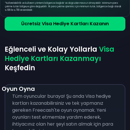
*
Kullanılabilirlik ve kullanım yöntemi bölgenize bağlıdır ve doğrudan mevcut olmayabilir. Minimum para
çekme tutarı bölgeye göre değişebilir. İlk para çekme işleminiz için minimum tutar, bölgenize bağlı olarak
₺198 ile ₺790 arasındadır.
Ücretsiz Visa Hediye Kartları Kazanın
Eğlenceli ve Kolay Yollarla
Visa
Hediye Kartları Kazanmayı
Keşfedin
Oyun Oyna
Tüm oyuncular buraya! Şu anda Visa hediye
kartları kazanabilirsiniz ve tek yapmanız
gereken Freecash'te oyun oynamak. Yeni
oyunları test etmemize yardım ederek,
ihtiyacınız olan her şeyi satın almak için para