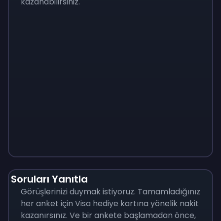
kazanabilirsiniz.
Monopoly
$
215
Soruları Yanıtla
Görüşlerinizi duymak istiyoruz. Tamamladığınız
her anket için Visa hediye kartına yönelik nakit
kazanırsınız. Ve bir ankete başlamadan önce,