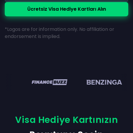
Ücretsiz Visa Hediye Kartları Alın
*Logos are for information only. No affiliation or
endorsement is implied.
en
Visa Hediye Kartınızın