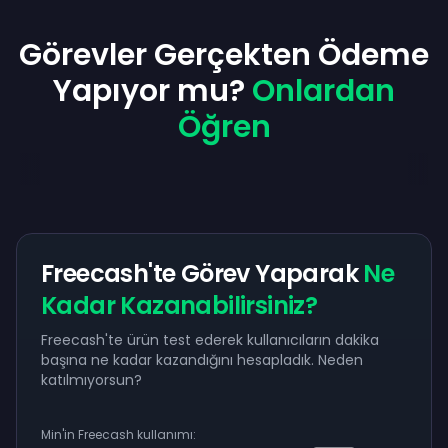
Görevler Gerçekten Ödeme
Yapıyor mu?
Onlardan
Öğren
Freecash'te Görev Yaparak
Ne
Kadar Kazanabilirsiniz?
Freecash'te ürün test ederek kullanıcıların dakika
başına ne kadar kazandığını hesapladık. Neden
katılmıyorsun?
Min'in Freecash kullanımı: