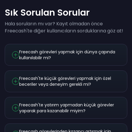
Sık Sorulan Sorular
Hala soruların mı var? Kayıt olmadan önce
Freecash'te diğer kullanıcıların sorduklarına göz at!
Freecash görevleri yapmak için dünya çapında
kullanılabilir mi?
Freecash'te küçük görevleri yapmak için özel
beceriler veya deneyim gerekli mi?
Freecash'te yatırım yapmadan küçük görevler
yaparak para kazanabilir miyim?
Freecash görevlerinden kazancı artırmak için