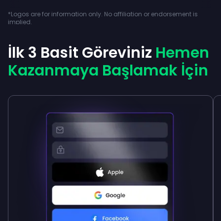
*Logos are for information only. No affiliation or endorsement is
implied.
İlk 3 Basit Göreviniz
Hemen
Kazanmaya Başlamak İçin