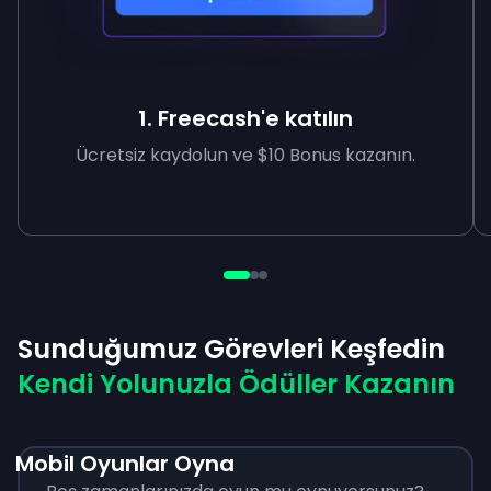
1. Freecash'e katılın
Ücretsiz kaydolun ve $10 Bonus kazanın.
Sunduğumuz Görevleri Keşfedin
Kendi Yolunuzla Ödüller Kazanın
Mobil Oyunlar Oyna