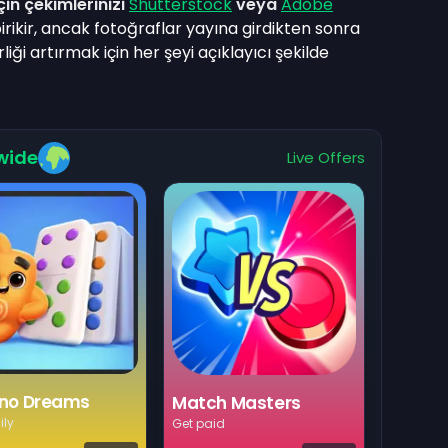
in çekimlerinizi
Shutterstock
veya
Adobe
rikir, ancak fotoğraflar yayına girdikten sonra
rliği artırmak için her şeyi açıklayıcı şekilde
wide
Live Offers
no Dreams
Match Masters
ily
Get paid