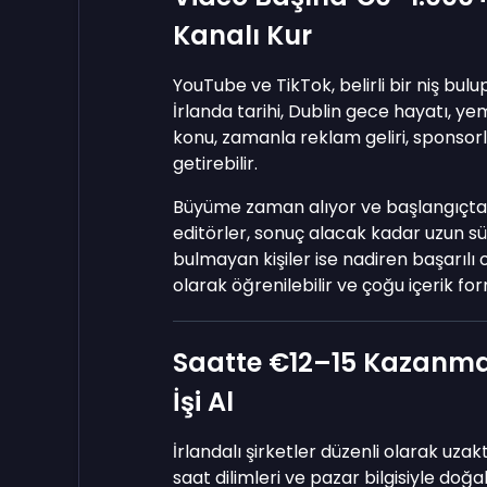
Kanalı Kur
YouTube ve TikTok, belirli bir niş bulup
İrlanda tarihi, Dublin gece hayatı, yem
konu, zamanla reklam geliri, sponsorl
getirebilir.
Büyüme zaman alıyor ve başlangıçtaki
editörler, sonuç alacak kadar uzun s
bulmayan kişiler ise nadiren başarılı 
olarak öğrenilebilir ve çoğu içerik form
Saatte €12–15 Kazanmak
İşi Al
İrlandalı şirketler düzenli olarak uzakt
saat dilimleri ve pazar bilgisiyle doğ