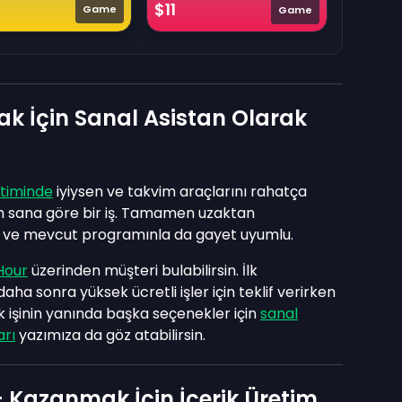
$11
Game
Game
k İçin Sanal Asistan Olarak
timinde
iyiysen ve takvim araçlarını rahatça
tam sana göre bir iş. Tamamen uzaktan
k ve mevcut programınla da gayet uyumlu.
Hour
üzerinden müşteri bulabilirsin. İlk
ha sonra yüksek ücretli işler için teklif verirken
ık işinin yanında başka seçenekler için
sanal
arı
yazımıza da göz atabilirsin.
 Kazanmak İçin İçerik Üretim