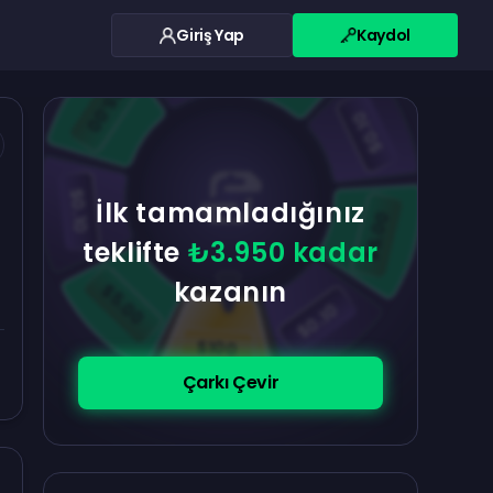
Giriş Yap
Kaydol
$0.10
$5.00
$5.00
$0.10
$0.10
İlk tamamladığınız
$5.00
teklifte
₺3.950 kadar
kazanın
$5.00
$0.10
$100
Çarkı Çevir