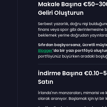
Makale Başına €50–300 
Geliri Oluşturun
Serbest yazarlık, doğru nişi bulduğunu
finans veya spor gibi derinlemesine bil
beklemek yerine doğrudan yayınlara 
Sıfırdan başlıyorsanız, ücretli mü
Blogger
'da bir yazı portföyü oluştu
portföyünüz büyürken aradaki boşluğu
İndirme Başına €0.10–5 
Satın
İrlanda'nın manzaraları, mimarisi ve kı
olarak aranıyor. Başlamak için iyi bir 