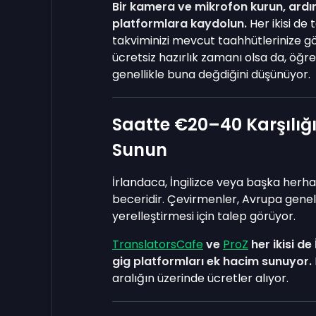
Bir kamera ve mikrofon kurun, ard
platformlara kaydolun.
Her ikisi de
takviminizi mevcut taahhütlerinize g
ücretsiz hazırlık zamanı olsa da, öğ
genellikle buna değdiğini düşünüyor.
Saatte €20–40 Karşılığı
Sunun
İrlandaca, İngilizce veya başka herhangi
beceridir. Çevirmenler, Avrupa geneli
yerelleştirmesi için talep görüyor.
TranslatorsCafe
ve
ProZ
her ikisi de 
gig platformları ek hacim sunuyor.
aralığın üzerinde ücretler alıyor.