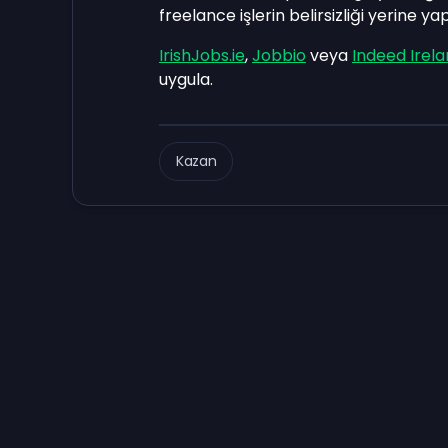
freelance işlerin belirsizliği yerine y
IrishJobs.ie
,
Jobbio
veya
Indeed Irel
uygula.
Kazan