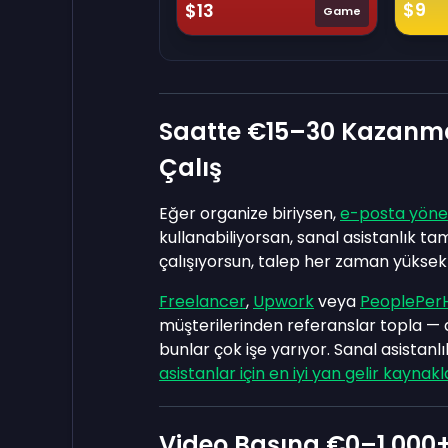
$9
$13
Game
Saatte €15–30 Kazanma
Çalış
Eğer organize biriysen,
e-posta yöne
kullanabiliyorsan, sanal asistanlık 
çalışıyorsun, talep her zaman yükse
Freelancer
,
Upwork
veya
PeoplePer
müşterilerinden referanslar topla — da
bunlar çok işe yarıyor. Sanal asistanl
asistanlar için en iyi yan gelir kaynakl
Video Başına €0–1.000+