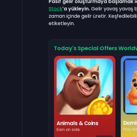
Pasif gelir oluşturmaya başlamak iç
Stock
'a yükleyin.
Gelir yavaş yavaş bi
zaman içinde gelir üretir. Keşfedilebili
etiketleyin.
Today's Special Offers World
Domi
Animals & Coins
Play da
Earn on side