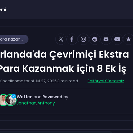
emi
İrlanda'da Çevrimiçi Ekstra Para Kazanmak için 8 Ek İş
İrlanda'da Çevrimiçi Ekstra
Para Kazanmak için 8 Ek İş
üncellenme tarihi
Jul 27, 2026
3
min read
Editöryal Sürecimiz
Written
and
Reviewed
by
Jonathan
,
Anthony