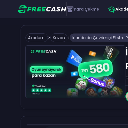
Para Çekme
Akad
Akademi
>
Kazan
>
G