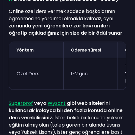
Online özel ders vermek sadece başkalarının
öğrenmesine yardımcı olmakla kalmaz, aynı
zamanda
yeni öğrencilere zor kavramları
öğretip açıkladığınız için size de bir ödül sunar.
Yöntem
Ödeme süresi
Gere
Teme
Özel Ders
1-2 gün
2 u
bec
Superprof
veya
Wyzant
gibi web sitelerini
kullanarak kolayca birden fazla konuda online
ders verebilirsiniz.
İster belirli bir konuda yüksek
eğitim almış olun (talep gören bir alanda Lisans
veya Yüksek Lisans), ister genç öğrencilere basit