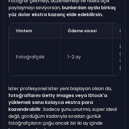
Fotoğraf çekmeyi, düzenlemeyi ve halka açık
paylaşmayı seviyorsan,
bunlardan ayda birkaç
yüz dolar ekstra kazanç elde edebilirsin.
Yöntem
Ödeme süresi
Gere
foto
görs
Fotoğrafçılık
1-2 ay
düz
pho
İster profesyonel ister yeni başlayan olsan da,
fotoğraflarını Getty Images veya iStock'a
yüklemek sana kolayca ekstra para
kazandırabilir
. Sadece şunu unutma, süper ideal
değil, gördüğüm kadarıyla sıradan günlük
fotoğrafçıların çoğu ancak bir iki ay içinde