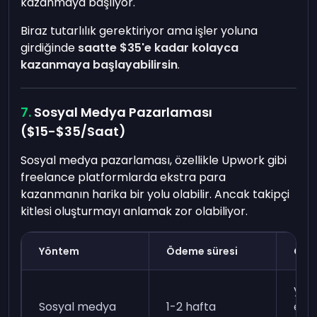
kazanmaya başlıyor.
Biraz tutarlılık gerektiriyor ama işler yoluna
girdiğinde
saatte $35'e kadar kolayca
kazanmaya başlayabilirsin
.
Sosyal Medya Pazarlaması
($15-$35/Saat)
Sosyal medya pazarlaması, özellikle Upwork gibi
freelance platformlarda ekstra para
kazanmanın harika bir yolu olabilir. Ancak takipçi
kitlesi oluşturmayı anlamak zor olabiliyor.
Yöntem
Ödeme süresi
Gere
yöne
Sosyal medya
1-2 hafta
etk