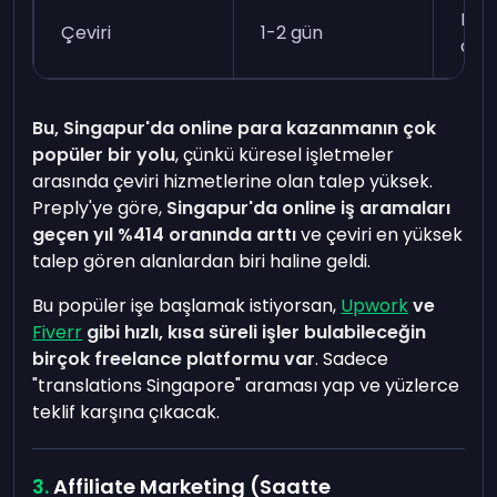
Bird
Çeviri
1-2 gün
dild
Bu, Singapur'da online para kazanmanın çok
popüler bir yolu
, çünkü küresel işletmeler
arasında çeviri hizmetlerine olan talep yüksek.
Preply'ye göre,
Singapur'da online iş aramaları
geçen yıl %414 oranında arttı
ve çeviri en yüksek
talep gören alanlardan biri haline geldi.
Bu popüler işe başlamak istiyorsan,
Upwork
ve
Fiverr
gibi hızlı, kısa süreli işler bulabileceğin
birçok freelance platformu var
. Sadece
"translations Singapore" araması yap ve yüzlerce
teklif karşına çıkacak.
Affiliate Marketing (Saatte