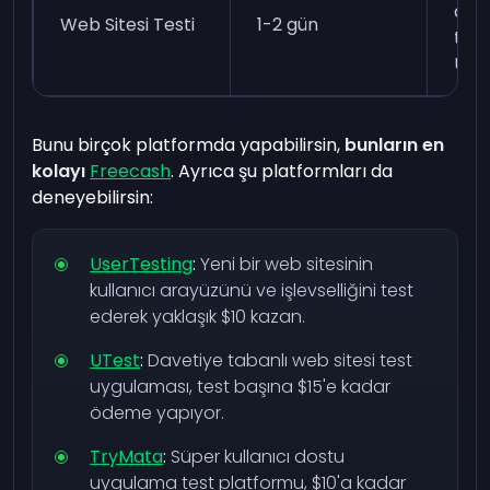
dill
Web Sitesi Testi
1-2 gün
tekn
UI/U
Bunu birçok platformda yapabilirsin,
bunların en
kolayı
Freecash
. Ayrıca şu platformları da
deneyebilirsin:
UserTesting
:
Yeni bir web sitesinin
kullanıcı arayüzünü ve işlevselliğini test
ederek yaklaşık $10 kazan.
UTest
:
Davetiye tabanlı web sitesi test
uygulaması, test başına $15'e kadar
ödeme yapıyor.
TryMata
:
Süper kullanıcı dostu
uygulama test platformu, $10'a kadar