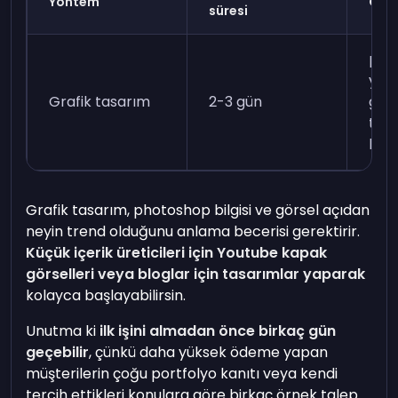
Yöntem
Gere
süresi
pho
yap
Grafik tasarım
2-3 gün
görs
tem
bece
Grafik tasarım, photoshop bilgisi ve görsel açıdan
neyin trend olduğunu anlama becerisi gerektirir.
Küçük içerik üreticileri için Youtube kapak
görselleri
veya bloglar için tasarımlar yaparak
kolayca başlayabilirsin.
Unutma ki
ilk işini almadan önce birkaç gün
geçebilir
, çünkü daha yüksek ödeme yapan
müşterilerin çoğu portfolyo kanıtı veya kendi
tercih ettikleri konulara göre birkaç örnek talep