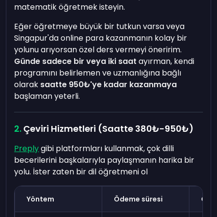
matematik öğretmek isteyin.
Eğer öğretmeye büyük bir tutkun varsa veya
Singapur'da online para kazanmanın kolay bir
yolunu arıyorsan özel ders vermeyi öneririm.
Günde sadece bir veya iki saat
ayırman, kendi
programını belirlemen ve uzmanlığına bağlı
olarak
saatte 950₺'ye kadar kazanmaya
başlaman yeterli.
Çeviri Hizmetleri (Saatte 380₺-950₺)
Preply
gibi platformları kullanmak, çok dilli
becerilerini başkalarıyla paylaşmanın harika bir
yolu. İster zaten bir dil öğretmeni ol
Yöntem
Ödeme süresi
Gere