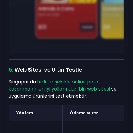
Animals & Coins
Domino Dre
Earn on side
Play daily
$13
$9
Game
Web Sitesi ve Ürün Testleri
Singapur'da
hızlı bir şekilde online para
kazanmanın en iyi yollarından biri web sitesi
ve
uygulama ürünlerini test etmektir.
Yöntem
Ödeme süresi
Gere
pro