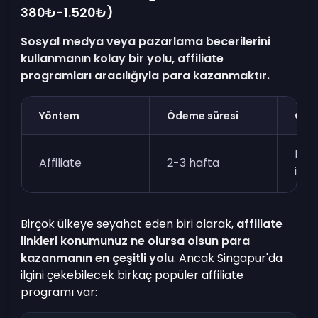
380₺-1.520₺)
Sosyal medya veya pazarlama becerilerini
kullanmanın kolay bir yolu, affiliate
programları aracılığıyla para kazanmaktır.
Yöntem
Ödeme süresi
Gere
Paz
Affiliate
2-3 hafta
ileti
Birçok ülkeye seyahat eden biri olarak,
affiliate
linkleri konumunuz ne olursa olsun para
kazanmanın en çeşitli yolu
. Ancak Singapur'da
ilgini çekebilecek birkaç popüler affiliate
programı var: