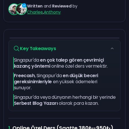
Written
and
Reviewed
by
Charlee
,
Anthony
Key Takeaways
Singapur'da
en çok talep gören çevrimiçi
kazanç yöntemi
online özel ders vermektir.
Freecash
, Singapur'da
en düşük beceri
gereksinimleriyle
en yüksek ödemeleri
sunuyor.
Singapur'da veya dünyanın herhangi bir yerinde
Serbest Blog Yazarı
olarak para kazan.
Online Özel Ders (Saatte 380₺-950₺)