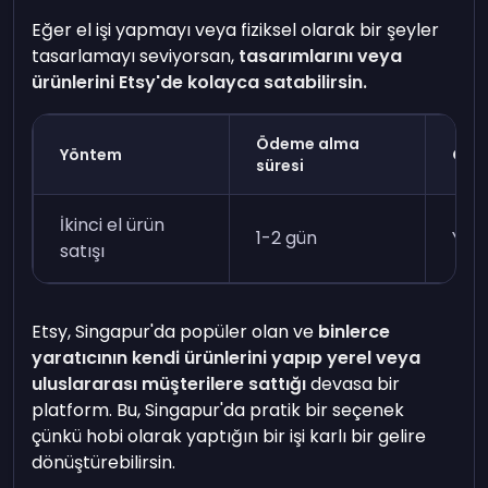
Eğer el işi yapmayı veya fiziksel olarak bir şeyler
tasarlamayı seviyorsan,
tasarımlarını veya
ürünlerini Etsy'de kolayca satabilirsin.
Ödeme alma
Yöntem
Gere
süresi
İkinci el ürün
1-2 gün
Yok
satışı
Etsy, Singapur'da popüler olan ve
binlerce
yaratıcının kendi ürünlerini yapıp yerel veya
uluslararası müşterilere sattığı
devasa bir
platform. Bu, Singapur'da pratik bir seçenek
çünkü hobi olarak yaptığın bir işi karlı bir gelire
dönüştürebilirsin.