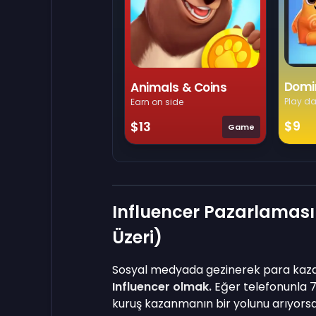
Domi
Animals & Coins
Play da
Earn on side
$9
$13
Game
Influencer Pazarlaması
Üzeri)
Sosyal medyada gezinerek para kazan
Influencer olmak.
Eğer telefonunla 7
kuruş kazanmanın bir yolunu arıyorsa