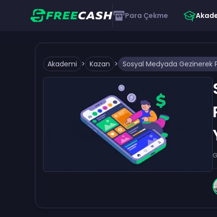
Para Çekme
Akad
Akademi
>
Kazan
>
G