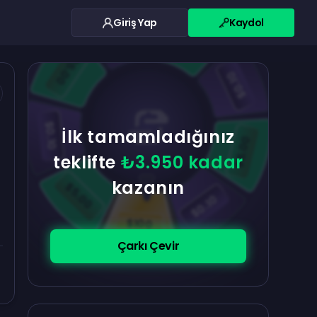
Giriş Yap
Kaydol
$0.10
$5.00
$5.00
$0.10
$0.10
İlk tamamladığınız
$5.00
teklifte
₺3.950 kadar
kazanın
$5.00
$0.10
$100
Çarkı Çevir