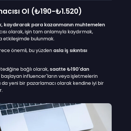
acısı Ol (₺190-₺1.520)
k, kaydırarak para kazanmanın muhtemelen
sı olarak, işin tam anlamıyla kaydırmak,
 etkileşimde bulunmak.
derece önemli, bu yüzden
asla iş sıkıntısı
stediğine bağlı olarak,
saatte ₺190'dan
i başlayan influencer'ların veya işletmelerin
 da yeni bir pazarlamacı olarak kendine iyi bir
r.