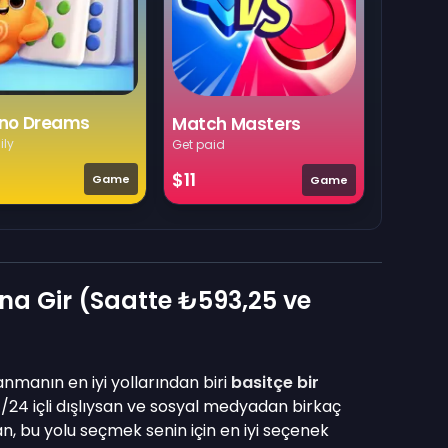
no Dreams
Match Masters
ily
Get paid
$11
Game
Game
na Gir (Saatte
₺593,25
ve
manın en iyi yollarından biri
basitçe bir
/24 içli dışlıysan ve sosyal medyadan birkaç
n, bu yolu seçmek senin için en iyi seçenek