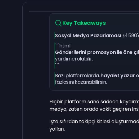
Key Takeaways
Sosyal Medya Pazarlaması
₺1.580'
```html
Gönderilerini promosyon ile öne ç
yardımcı olabilir.
```
Bazı platformlarda,
hayalet yazar 
fazlasını kazanabilirsin.
Hiçbir platform sana sadece kaydırm
medya, zaten orada vakit geçiren ins
İşte sıfırdan takipçi kitlesi oluştu
yolları.