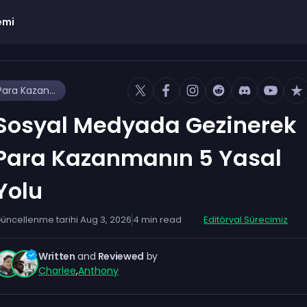
emi
Sosyal Medyada Gezinerek Para Kazanmanın 5 Yasal Yolu
Sosyal Medyada Gezinerek
Para Kazanmanın 5 Yasal
Yolu
üncellenme tarihi
Aug 3, 2026
4
min read
Editöryal Sürecimiz
Written
and
Reviewed
by
Charlee
,
Anthony