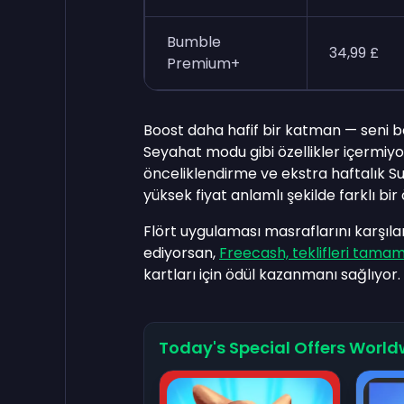
Bumble
34,99 £
Premium+
Boost daha hafif bir katman — seni b
Seyahat modu gibi özellikler içermiyor
önceliklendirme ve ekstra haftalık Supe
yüksek fiyat anlamlı şekilde farklı bir ö
Flört uygulaması masraflarını karşıla
ediyorsan,
Freecash, teklifleri tam
kartları için ödül kazanmanı sağlıyor.
Today's Special Offers World