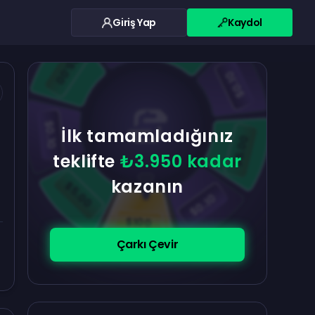
Giriş Yap
Kaydol
$0.10
$5.00
$5.00
$0.10
$0.10
İlk tamamladığınız
$5.00
teklifte
₺3.950 kadar
kazanın
$5.00
$0.10
$100
Çarkı Çevir