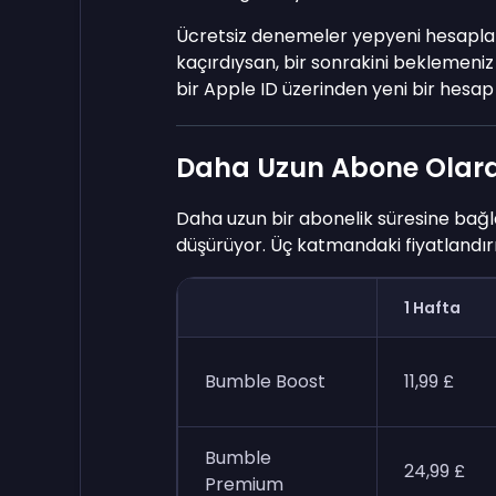
Ücretsiz denemeler yepyeni hesaplar i
kaçırdıysan, bir sonrakini beklemeni
bir Apple ID üzerinden yeni bir hesap
Daha Uzun Abone Olara
Daha uzun bir abonelik süresine bağl
düşürüyor. Üç katmandaki fiyatlandır
1 Hafta
Bumble Boost
11,99 £
Bumble
24,99 £
Premium