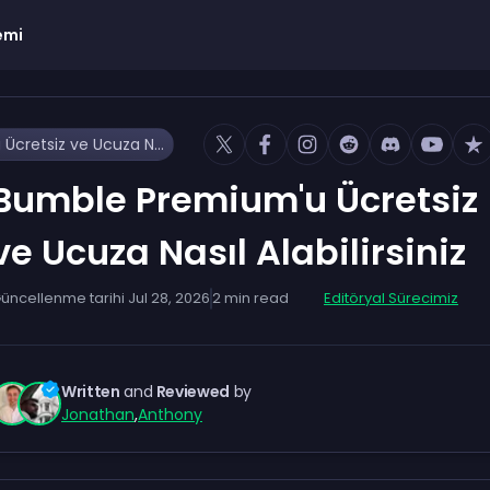
emi
Bumble Premium'u Ücretsiz ve Ucuza Nasıl Alabilirsiniz
Bumble Premium'u Ücretsiz
ve Ucuza Nasıl Alabilirsiniz
üncellenme tarihi
Jul 28, 2026
2
min read
Editöryal Sürecimiz
Written
and
Reviewed
by
Jonathan
,
Anthony