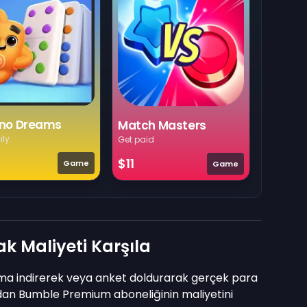
no Dreams
Match Masters
ily
Get paid
$11
Game
Game
 Maliyeti Karşıla
ma indirerek veya anket doldurarak gerçek para
udan Bumble Premium aboneliğinin maliyetini