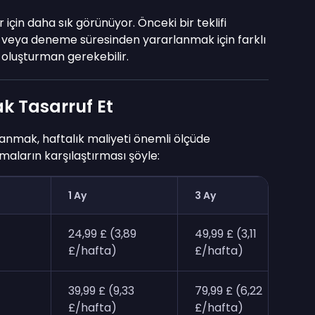
çin daha sık görünüyor. Önceki bir teklifi
z veya deneme süresinden yararlanmak için farklı
 oluşturman gerekebilir.
k Tasarruf Et
anmak, haftalık maliyeti önemli ölçüde
maların karşılaştırması şöyle:
1 Ay
3 Ay
24,99 £ (3,89
49,99 £ (3,11
£/hafta)
£/hafta)
39,99 £ (9,33
79,99 £ (6,22
£/hafta)
£/hafta)