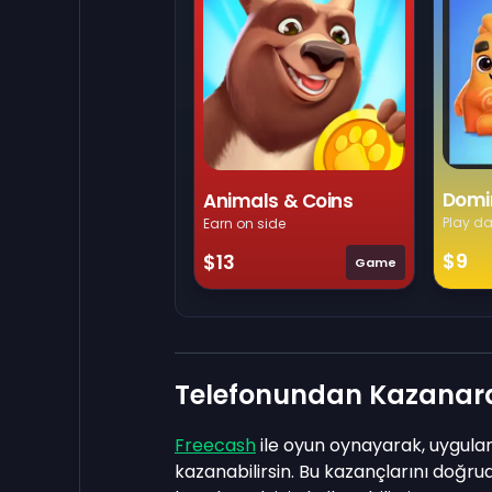
Domi
Animals & Coins
Play da
Earn on side
$9
$13
Game
Telefonundan Kazanarak
Freecash
ile oyun oynayarak, uygula
kazanabilirsin. Bu kazançlarını doğr