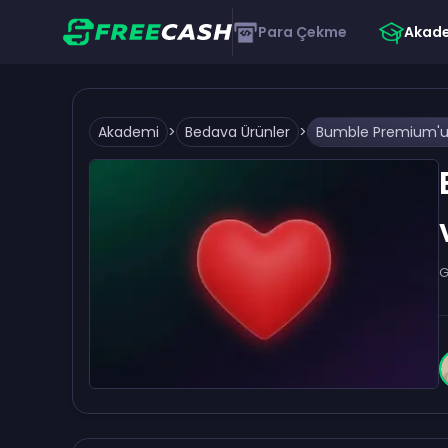
Para Çekme
Akad
Akademi
>
Bedava Ürünler
>
G