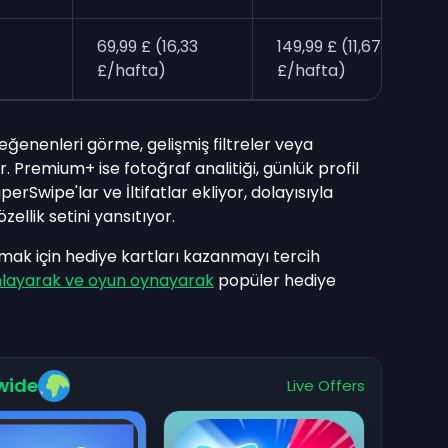
69,99 £ (16,33
149,99 £ (11,67
£/hafta)
£/hafta)
eğenenleri görme, gelişmiş filtreler veya
. Premium+ ise fotoğraf analitiği, günlük profil
rSwipe'lar ve İltifatlar ekliyor, dolayısıyla
zellik setini yansıtıyor.
mak için hediye kartları kazanmayı tercih
amlayarak ve oyun oynayarak
popüler hediye
wide
Live Offers