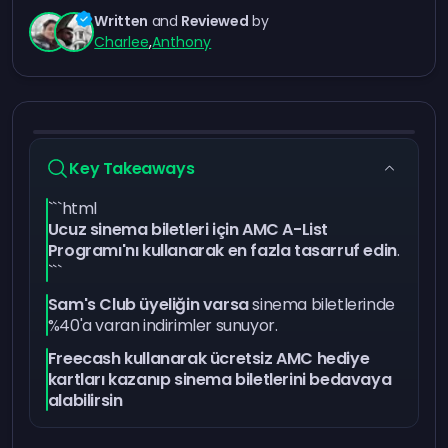
Written
and
Reviewed
by
Charlee
,
Anthony
Key Takeaways
```html
Ucuz sinema biletleri için AMC A-List
Programı'nı kullanarak en fazla tasarruf edin
.
```
Sam's Club üyeliğin varsa
sinema biletlerinde
%40'a varan indirimler sunuyor.
Freecash kullanarak ücretsiz AMC hediye
kartları kazanıp sinema biletlerini bedavaya
alabilirsin