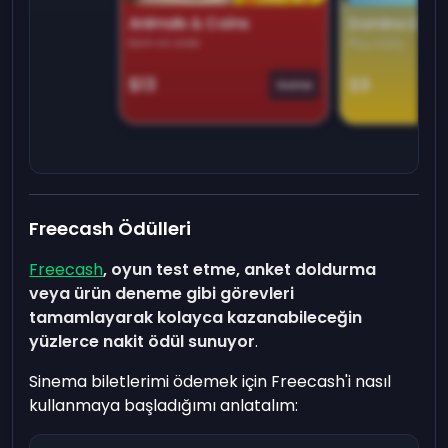
Animals & Coins
Domino Dre
Earn on side
Play daily
$13
$9
Game
Freecash Ödülleri
Freecash
, oyun test etme, anket doldurma
veya ürün deneme gibi görevleri
tamamlayarak kolayca kazanabileceğin
yüzlerce nakit ödül sunuyor
.
Sinema biletlerimi ödemek için Freecash'i nasıl
kullanmaya başladığımı anlatalım: