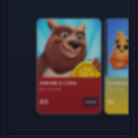
Animals & Coins
Domino Dre
Earn on side
Play daily
$13
$9
Game