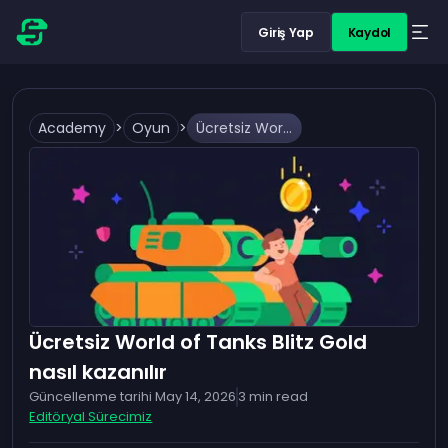
Giriş Yap
Kaydol
Academy
>
Oyun
>
Ücretsiz World of Tanks Blitz Gold nasıl kazanılır
Ücretsiz World of Tanks Blitz Gold
nasıl kazanılır
Güncellenme tarihi
May 14, 2026
3
min read
Editöryal Sürecimiz