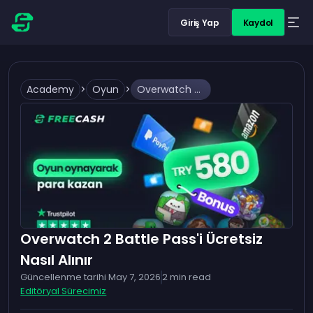
Giriş Yap
Kaydol
Academy
>
Oyun
>
Overwatch 2 Battle Pass'i Ücretsiz Nasıl Alınır
Overwatch 2 Battle Pass'i Ücretsiz
Nasıl Alınır
Güncellenme tarihi
May 7, 2026
2
min read
Editöryal Sürecimiz