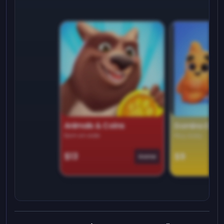
Animals & Coins
Domino Dre
Earn on side
Play daily
$13
$9
Game