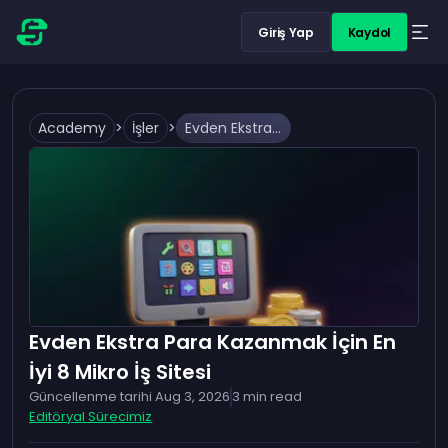
Giriş Yap
Kaydol
Academy
>
İşler
>
Evden Ekstra Para Kazanmak İçin En İyi 8 Mikro İş Sitesi
Evden Ekstra Para Kazanmak İçin En
İyi 8 Mikro İş Sitesi
Güncellenme tarihi
Aug 3, 2026
3
min read
Editöryal Sürecimiz