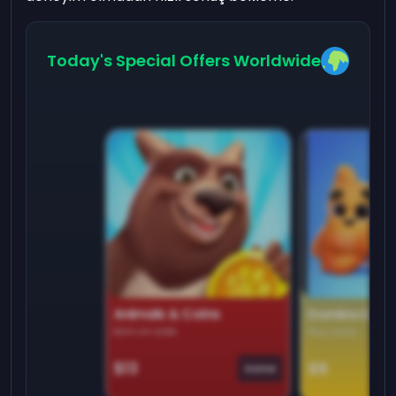
Today's Special Offers Worldwide
Animals & Coins
Domino Dre
Earn on side
Play daily
$13
$9
Game