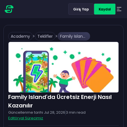
Giriş Yap
Kaydol
Academy
>
Teklifler
>
Family Island'da Ücretsiz Enerji Nasıl Kazanılır
Family Island'da Ücretsiz Enerji Nasıl
Kazanılır
Güncellenme tarihi
Jul 28, 2026
3
min read
Editöryal Sürecimiz