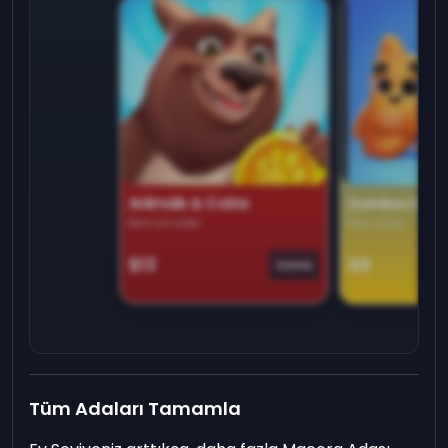
Animals & Coins
Domino Dre
Earn on side
Play daily
$13
$9
Game
Tüm Adaları Tamamla