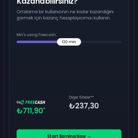
Kazanabilirsiniz?
Ortalama bir kullanıcının ne kadar kazandığını
görmek için kazanç hesaplayıcımızı kullanın.
Min's using Freecash:
120
min
Diğer Siteler
**
Ile
₺237,30
₺711,90
*
Start Earning Now →