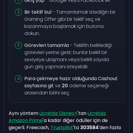
Giriş yap
- Google veya Facebook ile.
Bir teklif bul
- Tamamlamak istediğin bir
Gaming Offer gibi bir teklif seç ve
kazanmaya başlamak için butona
dokun.
Görevleri tamamla
- Teklifin belirlediği
görevleri yerine getir; bunlar belirli bir
seviyeye ulaşmanı veya belirli sayıda
gün giriş yapmanı isteyebilir.
Para çekmeye hazır olduğunda Cashout
sayfasına git
ve
20
ödeme seçeneği
arasından birini seç.
Aynı yöntem
ücretsiz Disney+
'tan
ücretsiz
Amazon Prime
'a kadar diğer ödüller için de
geçerli. Freecash,
Trustpilot
'ta
303584
'den fazla