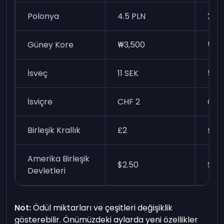
Polonya
4.5 PLN
21.5
Güney Kore
₩3,500
₩14
İsveç
11 SEK
55 
İsviçre
CHF 2
CHF
Birleşik Krallık
£2
£8
Amerika Birleşik
$2.50
$10
Devletleri
Not:
Ödül miktarları ve çeşitleri değişiklik
gösterebilir. Önümüzdeki aylarda yeni özellikler