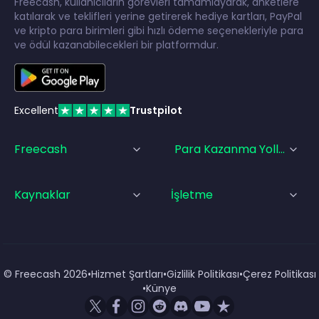
Freecash, kullanıcıların görevleri tamamlayarak, anketlere
katılarak ve teklifleri yerine getirerek hediye kartları, PayPal
ve kripto para birimleri gibi hızlı ödeme seçenekleriyle para
ve ödül kazanabilecekleri bir platformdur.
Excellent
Trustpilot
Freecash
Para Kazanma Yolları
Kaynaklar
İşletme
© Freecash
2026
•
Hizmet Şartları
•
Gizlilik Politikası
•
Çerez Politikası
•
Künye