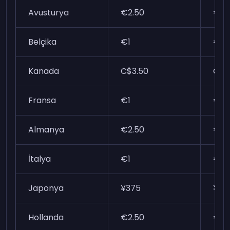
Avusturya
€2.50
€10
Belçika
€1
€5
Kanada
C$3.50
C$1
Fransa
€1
€5
Almanya
€2.50
€10
İtalya
€1
€5
Japonya
¥375
¥14
Hollanda
€2.50
€10