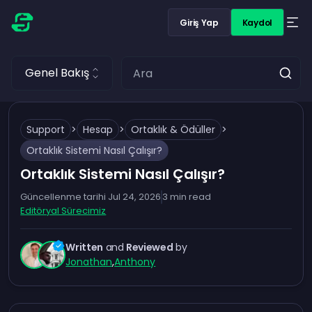
Giriş Yap
Kaydol
Genel Bakış
Support
>
Hesap
>
Ortaklık & Ödüller
>
Ortaklık Sistemi Nasıl Çalışır?
Ortaklık Sistemi Nasıl Çalışır?
Güncellenme tarihi
Jul 24, 2026
3
min read
Editöryal Sürecimiz
Written
and
Reviewed
by
Jonathan
,
Anthony