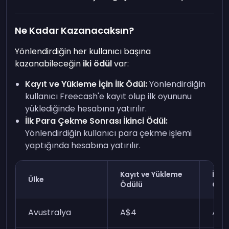
Ne Kadar Kazanacaksın?
Yönlendirdiğin her kullanıcı başına
kazanabileceğin
iki ödül
var:
Kayıt ve Yükleme İçin İlk Ödül:
Yönlendirdiğin
kullanıcı Freecash'e kayıt olup ilk oyununu
yüklediğinde hesabına yatırılır.
İlk Para Çekme Sonrası İkinci Ödül:
Yönlendirdiğin kullanıcı para çekme işlemi
yaptığında hesabına yatırılır.
Kayıt ve Yükleme
İlk 
Ülke
Ödülü
Ödü
Avustralya
A$4
A$1