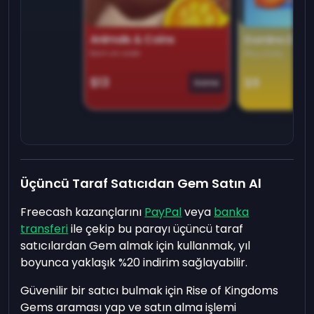
Animals & Coins
Domino Dre
Earn on side
Play daily
$13
$9
Game
Üçüncü Taraf Satıcıdan Gem Satın Al
Freecash kazançlarını
PayPal
veya
banka
transferi
ile çekip bu parayı üçüncü taraf
satıcılardan Gem almak için kullanmak, yıl
boyunca yaklaşık %20 indirim sağlayabilir.
Güvenilir bir satıcı bulmak için Rise of Kingdoms
Gems araması yap ve satın alma işlemi