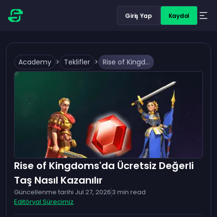
Giriş Yap
Kaydol
Academy
>
Teklifler
>
Rise of Kingdoms'da Ücretsiz Değerli Taş Nasıl Kazanılır
Rise of Kingdoms'da Ücretsiz Değerli
Taş Nasıl Kazanılır
Güncellenme tarihi
Jul 27, 2026
3
min read
Editöryal Sürecimiz