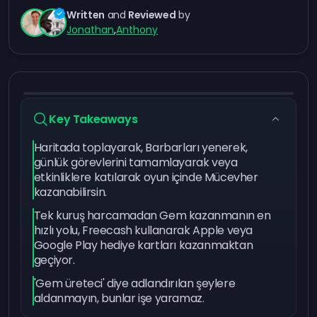
Written
and
Reviewed
by
Jonathan
,
Anthony
Key Takeaways
Haritada toplayarak, Barbarları yenerek,
günlük görevlerini tamamlayarak veya
etkinliklere katılarak oyun içinde Mücevher
kazanabilirsin.
Tek kuruş harcamadan Gem kazanmanın en
hızlı yolu, Freecash kullanarak Apple veya
Google Play hediye kartları kazanmaktan
geçiyor.
'Gem üreteci' diye adlandırılan şeylere
aldanmayın, bunlar işe yaramaz.