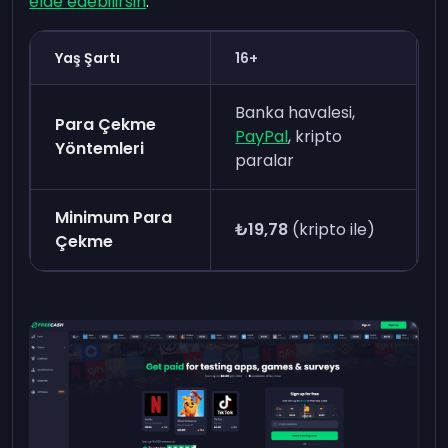
elde edebilirsin
.
Yaş Şartı
16+
Banka havalesi,
Para Çekme
PayPal
, kripto
Yöntemleri
paralar
Minimum Para
₺19,78
(kripto ile)
Çekme