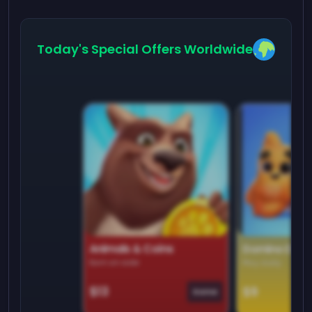
Today's Special Offers Worldwide
Animals & Coins
Domino Dre
Earn on side
Play daily
$13
$9
Game