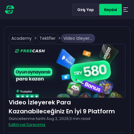
Giriş Yap
Kaydol
Academy
>
Teklifler
>
Video İzleyerek Para Kazanabileceğiniz En İyi 9 Platform
Video İzleyerek Para
Kazanabileceğiniz En İyi 9 Platform
Güncellenme tarihi
Aug 2, 2026
3
min read
Editöryal Sürecimiz