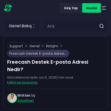
Giriş Yap
Kaydol
Genel Bakış
Support
>
Genel
>
İletişim
>
Freecash Destek E-posta Adresi Nedir?
Freecash Destek E-posta Adresi
Nedir?
Güncellenme tarihi
Jun 5, 2025
1
min read
Editöryal Sürecimiz
Written
by
Jonathan