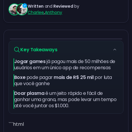
Written
and
Reviewed
by
Charlee
,
Anthony
Key Takeaways
Jogar games
já pagou mais de 50 milhões de
usuários em um único app de recompensas
Boxe
pode pagar
mais de R$ 25 mil
por luta
que você ganhe
Doar plasma
é um jeito rápido e fácil de
ganhar uma grana, mas pode levar um tempo
até você juntar os $1.000.
```html