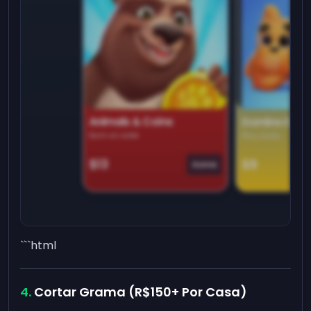
Animals & Coins
Domino Dre
Earn on side
Play daily
$13
$9
Game
```html
Cortar Grama (R$150+ Por Casa)