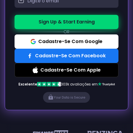
Sign Up & Start Earning
OR
Cadastre-Se Com Google
Cadastre-Se Com Facebook
Cadastre-Se Com Apple
Excelente
303k avaliações em
Your Data is Secure
en