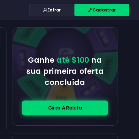
Entrar
Cadastrar
$0.10
$5.00
$5.00
$0.10
$0.10
Ganhe
até $100
na
$5.00
sua primeira oferta
concluída
$5.00
$0.10
$100
Girar A Roleta