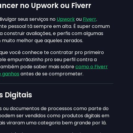
ncer no Upwork ou Fiverr
 divulgar seus serviços no
Upwork
ou
Fiverr
.
ente pessoal tá sempre em alta. É super comum
 construir avaliações, e perfis com algumas
 muito melhor que aqueles zerados.
que você conhece te contratar pro primeiro
uele empurrãozinho pro seu perfil contra a
ê também pode saber mais sobre
como o Fiverr
e ganhos
antes de se comprometer.
 Digitais
ists ou documentos de processos como parte do
 podem ser vendidos como produtos digitais em
itais viraram uma categoria bem grande por lá.