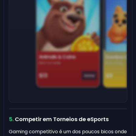
Animals & Coins
Domino Dre
Earn on side
Play daily
$13
$9
Game
Competir em Torneios de eSports
Gaming competitivo é um dos poucos bicos onde