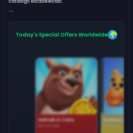
catálogo estabelecido.
```
Today's Special Offers Worldwide
Animals & Coins
Domino Dre
Earn on side
Play daily