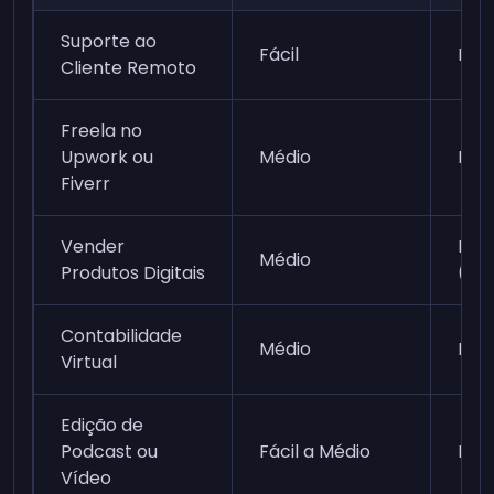
Suporte ao
Fácil
Mod
Cliente Remoto
Freela no
Upwork ou
Médio
Mod
Fiverr
Vender
Baix
Médio
Produtos Digitais
(pa
Contabilidade
Médio
Mod
Virtual
Edição de
Podcast ou
Fácil a Médio
Mod
Vídeo