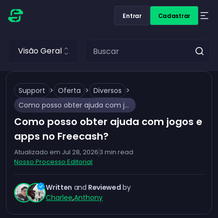
Entrar
Cadastrar
Visão Geral
Support
>
Oferta
>
Diversos
>
Como posso obter ajuda com jogos e apps no Freecash?
Como posso obter ajuda com jogos e
apps no Freecash?
Atualizado em
Jul 28, 2026
3
min read
Nosso Processo Editorial
Written
and
Reviewed
by
Charlee
,
Anthony