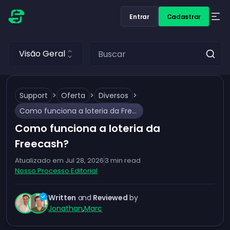
Entrar
Cadastrar
Visão Geral
Support
>
Oferta
>
Diversos
>
Como funciona a loteria da Freecash?
Como funciona a loteria da
Freecash?
Atualizado em
Jul 28, 2026
3
min read
Nosso Processo Editorial
Written
and
Reviewed
by
Jonathan
,
Marc