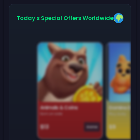
Today's Special Offers Worldwide
Animals & Coins
Domino Dre
Earn on side
Play daily
$13
$9
Game