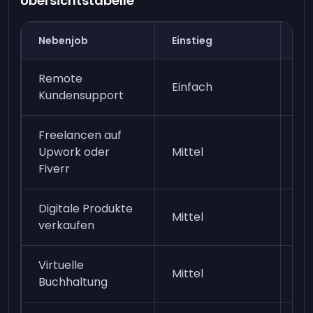
Übersichtstabelle
Nebenjob
Einstieg
Ve
Remote
Einfach
Mi
Kundensupport
Freelancen auf
Upwork oder
Mittel
Mi
Fiverr
Digitale Produkte
Ni
Mittel
verkaufen
(p
Virtuelle
Mittel
Mi
Buchhaltung