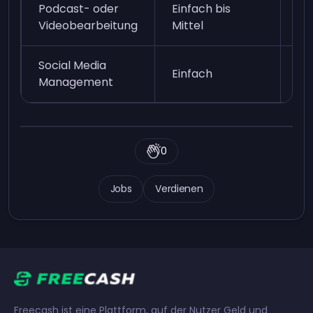
Podcast- oder
Einfach bis
Mi
Videobearbeitung
Mittel
Social Media
Einfach
Mi
Management
0
Jobs
Verdienen
Freecash ist eine Plattform, auf der Nutzer Geld und