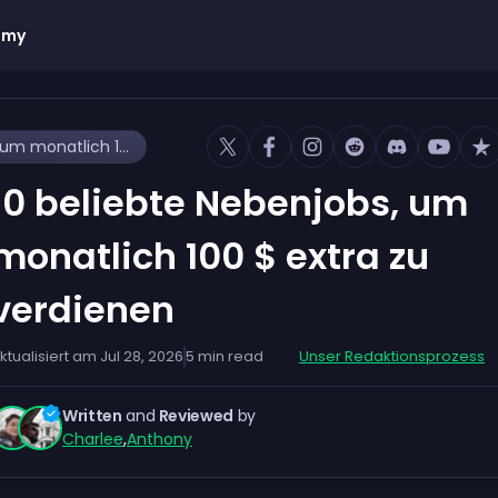
emy
10 beliebte Nebenjobs, um monatlich 100 $ extra zu verdienen
10 beliebte Nebenjobs, um
monatlich 100 $ extra zu
verdienen
ktualisiert am
Jul 28, 2026
5
min read
Unser Redaktionsprozess
Written
and
Reviewed
by
Charlee
,
Anthony