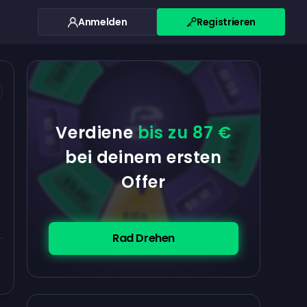
Anmelden
Registrieren
$0.10
$5.00
$5.00
$0.10
$0.10
Verdiene
bis zu 87 €
$5.00
bei deinem ersten
Offer
$5.00
$0.10
$100
Rad Drehen