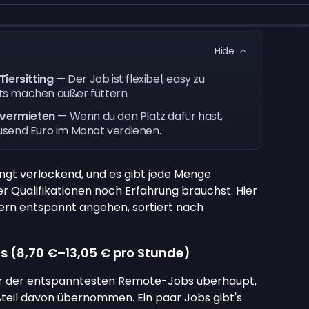
Hide
Tiersitting
— Der Job ist flexibel, easy zu
ts machen außer füttern.
 vermieten
— Wenn du den Platz dafür hast,
usend Euro im Monat verdienen.
ingt verlockend, und es gibt jede Menge
er Qualifikationen noch Erfahrung brauchst. Hier
 gern entspannt angehen, sortiert nach
s (
8,70 €
–
13,05 €
pro Stunde)
ner der entspanntesten Remote-Jobs überhaupt,
ßteil davon übernommen. Ein paar Jobs gibt's