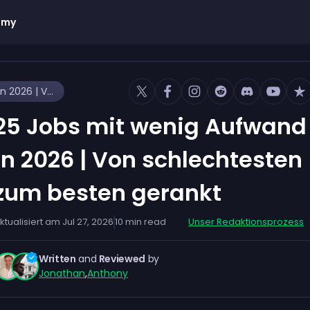
emy
25 Jobs mit wenig Aufwand in 2026 | Von schlechtesten zum besten gerankt
25 Jobs mit wenig Aufwand
in 2026 | Von schlechtesten
zum besten gerankt
ktualisiert am
Jul 27, 2026
10
min read
Unser Redaktionsprozess
Written
and
Reviewed
by
Jonathan
,
Anthony