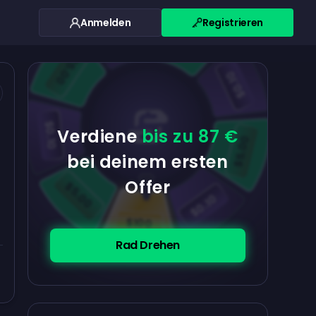
Anmelden
Registrieren
$0.10
$5.00
$5.00
$0.10
$0.10
Verdiene
bis zu 87 €
$5.00
bei deinem ersten
Offer
$5.00
$0.10
$100
Rad Drehen