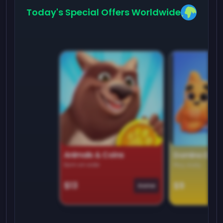
Today's Special Offers Worldwide
Animals & Coins
Domino Dre
Earn on side
Play daily
$13
$9
Game