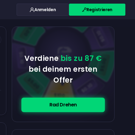
Anmelden
Registrieren
$0.10
$5.00
$5.00
$0.10
$0.10
Verdiene
bis zu 87 €
$5.00
bei deinem ersten
Offer
$5.00
$0.10
$100
Rad Drehen