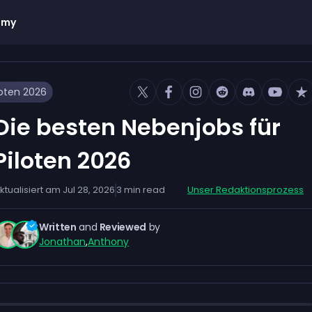
emy
loten 2026
Die besten Nebenjobs für
Piloten 2026
ktualisiert am
Jul 28, 2026
3
min read
Unser Redaktionsprozess
Written
and
Reviewed
by
Jonathan
,
Anthony