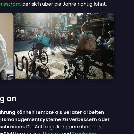
ensstrom
, der sich über die Jahre richtig lohnt.
ng an
ahrung können remote als Berater arbeiten
rheitsmanagementsysteme zu verbessern oder
schreiben.
Die Aufträge kommen über dein
e-Plattformen wie
Upwork
und
Freelancer
.