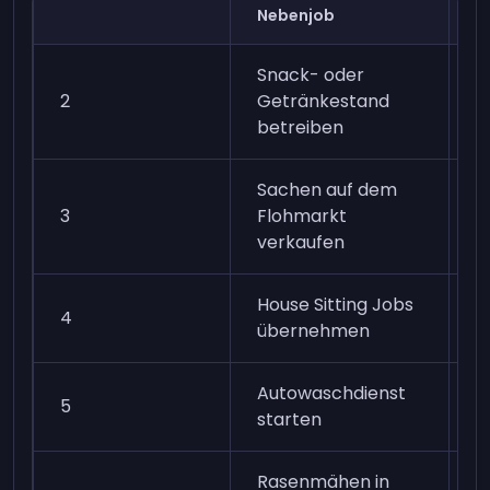
Nebenjob
M
Snack- oder
2
Getränkestand
J
betreiben
Sachen auf dem
3
Flohmarkt
J
verkaufen
House Sitting Jobs
4
J
übernehmen
Autowaschdienst
5
J
starten
Rasenmähen in