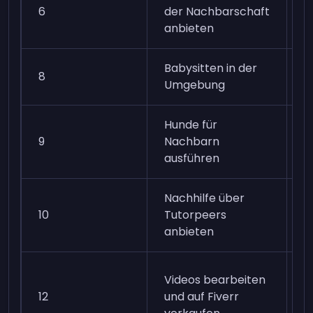
6
der Nachbarschaft
J
anbieten
Babysitten in der
8
1
Umgebung
Hunde für
9
Nachbarn
J
ausführen
Nachhilfe über
10
Tutorpeers
1
anbieten
1
Videos bearbeiten
e
12
und auf Fiverr
E