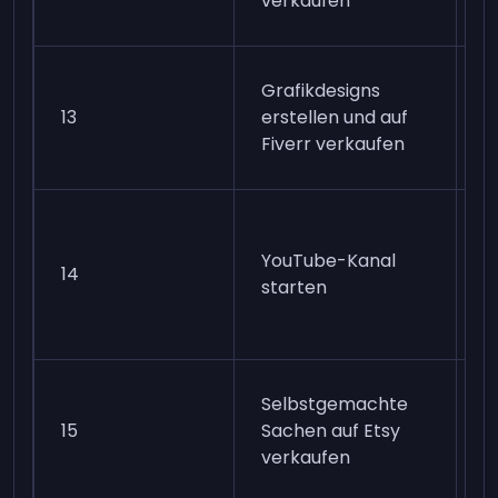
verkaufen
e
1
Grafikdesigns
e
13
erstellen und auf
E
Fiverr verkaufen
e
1
e
YouTube-Kanal
14
E
starten
e
M
1
Selbstgemachte
e
15
Sachen auf Etsy
E
verkaufen
e