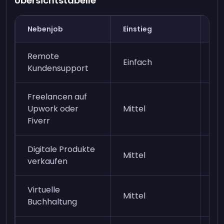
Übersichtstabelle
Nebenjob
Einstieg
Ve
Remote
Einfach
Mi
Kundensupport
Freelancen auf
Upwork oder
Mittel
Mi
Fiverr
Digitale Produkte
Ni
Mittel
verkaufen
(p
Virtuelle
Mittel
Mi
Buchhaltung