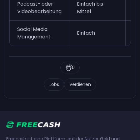
Podcast- oder
Einfach bis
Mi
Videobearbeitung
Mittel
Social Media
Einfach
Mi
Management
0
Jobs
Verdienen
Freecash ist eine Plattform, auf der Nutzer Geld und