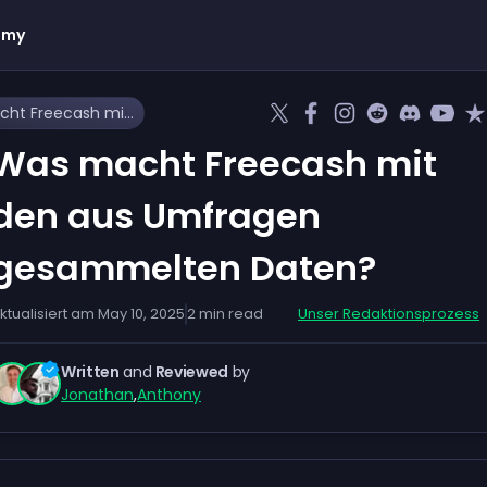
emy
Was macht Freecash mit den aus Umfragen gesammelten Daten?
Was macht Freecash mit
den aus Umfragen
gesammelten Daten?
ktualisiert am
May 10, 2025
2
min read
Unser Redaktionsprozess
Written
and
Reviewed
by
Jonathan
,
Anthony