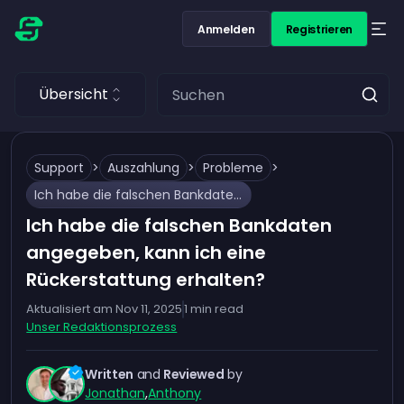
Anmelden
Registrieren
Übersicht
Support
>
Auszahlung
>
Probleme
>
Ich habe die falschen Bankdaten angegeben, kann ich eine Rückerstattung erhalten?
Ich habe die falschen Bankdaten
angegeben, kann ich eine
Rückerstattung erhalten?
Aktualisiert am
Nov 11, 2025
1
min read
Unser Redaktionsprozess
Written
and
Reviewed
by
Jonathan
,
Anthony