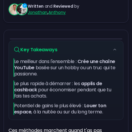
Written
and
Reviewed
by
Jonathan
,
Anthony
Key Takeaways
Le meilleur dans l'ensemble :
Crée une chaîne
YouTube
basée sur un hobby ou un truc qui te
passionne.
Le plus rapide à démarrer : les
applis de
cashback
pour économiser pendant que tu
fais tes achats.
Potentiel de gains le plus élevé :
Louer ton
espace
, à la nuitée ou sur du long terme.
Ces méthodes marchent quand t'as pas