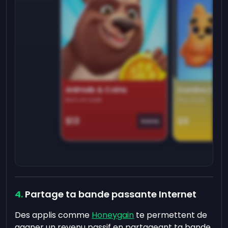
Animals & Coins
Domino Dre
Earn on side
Play daily
$13
$9
Game
Partage ta bande passante Internet
Des applis comme
Honeygain
te permettent de
gagner un revenu passif en partageant ta bande