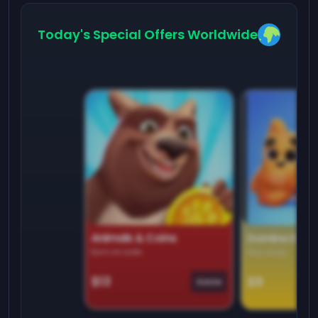
Today's Special Offers Worldwide
Animals & Coins
Domino Dre
Earn on side
Play daily
$13
$9
Game