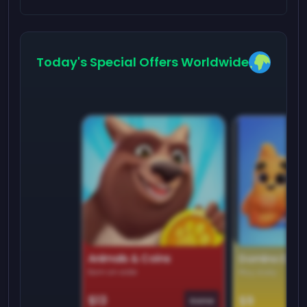
Today's Special Offers Worldwide
Animals & Coins
Domino Dre
Earn on side
Play daily
$13
$9
Game