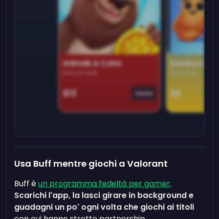
Animals & Coins
Domino Dre
Earn on side
Play daily
$13
$9
Game
Usa Buff mentre giochi a Valorant
Buff è
un programma fedeltà per gamer
.
Scarichi l'app, la lasci girare in background e
guadagni un po' ogni volta che giochi ai titoli
con cui hanno stretto partnership.