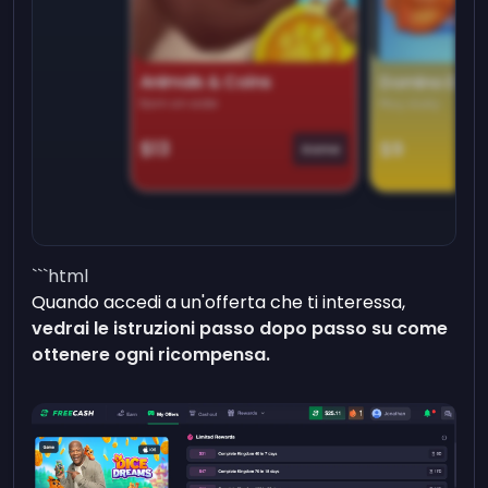
Animals & Coins
Domino Dre
Earn on side
Play daily
$13
$9
Game
```html
Quando accedi a un'offerta che ti interessa,
vedrai le istruzioni passo dopo passo su come
ottenere ogni ricompensa.