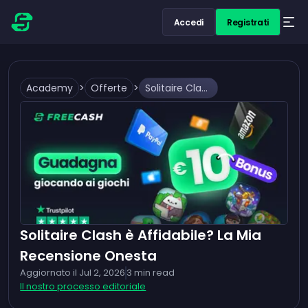
Accedi
Registrati
Academy
>
Offerte
>
Solitaire Clash è Affidabile? La Mia Recensione Onesta
Solitaire Clash è Affidabile? La Mia
Recensione Onesta
Aggiornato il
Jul 2, 2026
3
min read
Il nostro processo editoriale