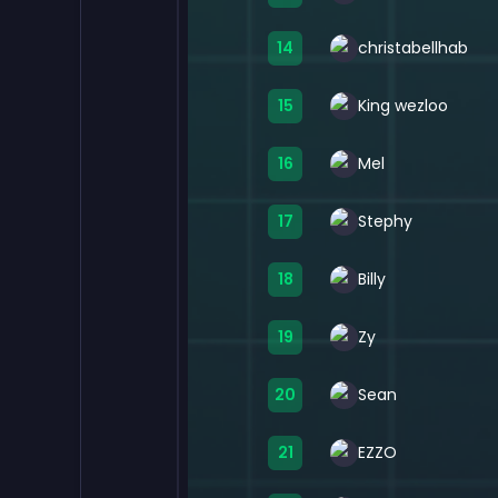
14
christabellhab
15
King wezloo
16
Mel
17
Stephy
18
Billy
19
Zy
20
Sean
21
EZZO