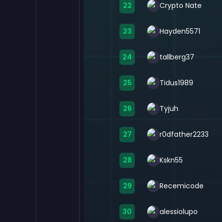
22
Crypto Nate
23
Hayden5571
24
tallberg37
25
Tidus1989
26
Tyjuh
27
r0dfather2233
28
Kskn55
29
Recemicode
30
alessiolupo