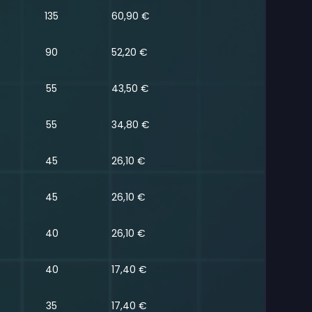
135
60,90 €
90
52,20 €
55
43,50 €
55
34,80 €
45
26,10 €
45
26,10 €
40
26,10 €
40
17,40 €
35
17,40 €