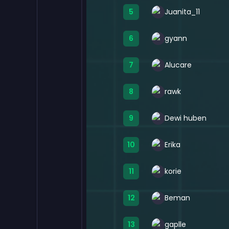
5
Juanita_11
6
gyann
7
Alucare
8
rawk
9
Dewi huben
10
Erika
11
korie
12
Beman
13
gaplle