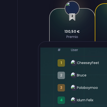
Bruce
130,50 €
Premio
#
User
1
CheeseyFeet
2
Bruce
3
Poloboymoo
4
Idum Felix