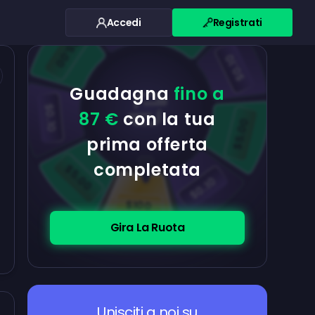
$0.10
$5.00
Accedi
Registrati
$5.00
$0.10
Guadagna
fino a
$0.10
87 €
con la tua
$5.00
prima offerta
completata
$5.00
$0.10
$100
Gira La Ruota
Unisciti a noi su