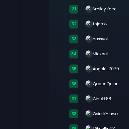
31
Smiley face
32
tojamiki
33
nassvolll
34
Mickael
35
Ángeles7070.
36
QueenQuinn
37
Cinekk88
38
OsirisK+ uwu
39
MikeyBinNY