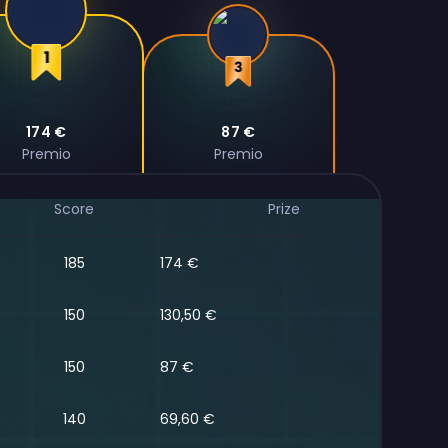
CheeseyFeet
Poloboymoo
174 €
87 €
Premio
Premio
Score
Prize
185
174 €
150
130,50 €
150
87 €
140
69,60 €