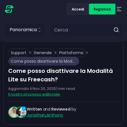
Accedi
Registrati
Panoramica
Support
>
Generale
>
Piattaforma
>
Come posso disattivare la Modalità Lite su Freecash?
Come posso disattivare la Modalità
Lite su Freecash?
Aggiornato il
Nov 20, 2025
1
min read
Il nostro processo editoriale
Written
and
Reviewed
by
Jonathan
,
Anthony