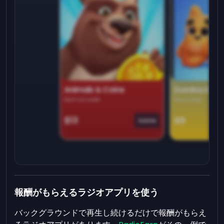
Animals & Coins
Domino Dre
Earn on side
Play daily
$13
$9
Game
報酬がもらえるラジオアプリを使う
バックグラウンドで再生し続けるだけで報酬がもらえ