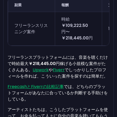
副業
報酬
支払
時給
フリーランスリス
￥109,222.50
1日
ニング案件
円〜
￥218,445.00
円
フリーランスプラットフォームには、音楽を聴くだけ
で時給最大
￥218,445.00
円稼げる小規模な案件がた
くさんある。
Upwork
や
Fiverr
でしっかりしたプロフ
ィールを作れば、こういった案件を探すのは簡単だ。
FreecashとFiverrの比較記事
では、どちらのプラッ
トフォームがあなたに合っているか判断する手助けを
している。
アーティストたちは、こうしたプラットフォームを使
って、お金を払って人々に自分の音楽を聴いてもらう