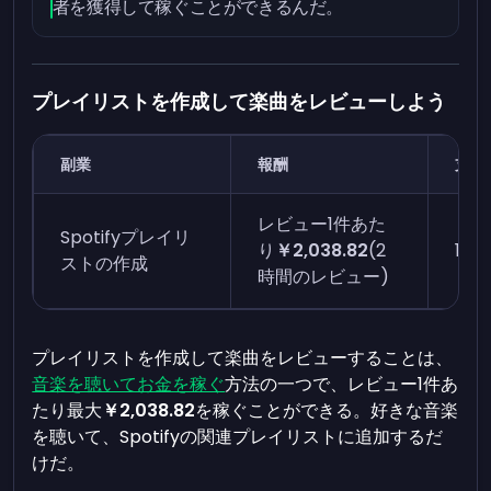
者を獲得して稼ぐことができるんだ。
プレイリストを作成して楽曲をレビューしよう
副業
報酬
支払
レビュー1件あた
Spotifyプレイリ
り
￥2,038.82
(2
1〜
ストの作成
時間のレビュー)
プレイリストを作成して楽曲をレビューすることは、
音楽を聴いてお金を稼ぐ
方法の一つで、レビュー1件あ
たり最大
￥2,038.82
を稼ぐことができる。好きな音楽
を聴いて、Spotifyの関連プレイリストに追加するだ
けだ。