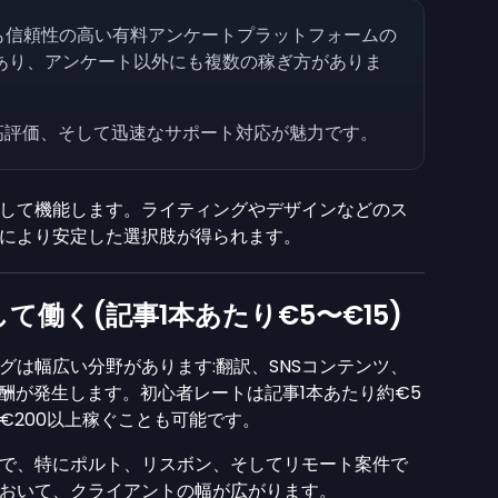
最も信頼性の高い有料アンケートプラットフォームの
あり、アンケート以外にも複数の稼ぎ方がありま
、高評価、そして迅速なサポート対応が魅力です。
して機能します。ライティングやデザインなどのス
により安定した選択肢が得られます。
働く(記事1本あたり€5〜€15)
グは幅広い分野があります:翻訳、SNSコンテンツ、
酬が発生します。初心者レートは記事1本あたり約€5
€200以上稼ぐことも可能です。
で、特にポルト、リスボン、そしてリモート案件で
おいて、クライアントの幅が広がります。