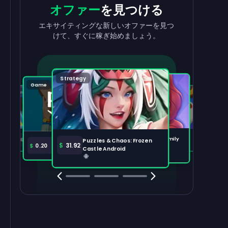
収益を
出金
報酬
を獲得
オファー
を見つける
収益を素早く簡単に引き出せます。
タスクを完了して、残高が増えるのを見
エキサイティングな新しいオファーを見つ
守りましょう。
けて、すぐに稼ぎ始めましょう。
出金する
100,000
Strategy
Puzzle
Game
Game
Tabletop
注目のオファー
すべて表示
Disney Solitaire
Bingo Dice iOS
Merge Help: Warm Family
$
36.97
$
36.02
Puzzles & Chaos: Frozen
Amazon Prime
$
30.00
$
31.92
$
0.20
Android
Castle Android
Clash Royale
Clash Of Clans
Brawl Stars
Coin Mast