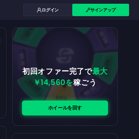
ログイン
サインアップ
$0.10
$5.00
$5.00
$0.10
$0.10
$5.00
初回オファー完了で
最大
￥14,560を
稼ごう
$5.00
$0.10
$100
ホイールを回す