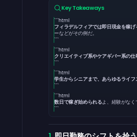
Key Takeaways
```html
フィラデルフィアでは即日現金を稼げ
ーなどがその例だ。
```
```html
クリエイティブ系やケアギバー系の仕
```
```html
学生からシニアまで、あらゆるライフ
```
```html
数日で稼ぎ始められる
よ、経験がなく
```
即日勤務のシフトを拾