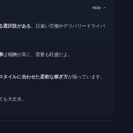
Hide
る選択肢がある
。日雇い労働やデリバリードライバ
事
は報酬が高く、需要も旺盛だよ。
スタイルに合わせた柔軟な稼ぎ方
が揃っています。
ても大丈夫。
う