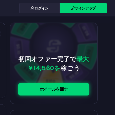
ログイン
サインアップ
$0.10
$5.00
$5.00
$0.10
単
$0.10
$5.00
初回オファー完了で
最大
￥14,560を
稼ごう
$5.00
$0.10
$100
ホイールを回す