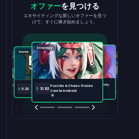
収益を
出金
報酬
を獲得
オファー
を見つける
収益を素早く簡単に引き出せます。
タスクを完了して、残高が増えるのを見
エキサイティングな新しいオファーを見つ
守りましょう。
けて、すぐに稼ぎ始めましょう。
出金する
100,000
Strategy
Puzzle
Game
Game
Tabletop
注目のオファー
すべて表示
Disney Solitaire
Bingo Dice iOS
Merge Help: Warm Family
$
36.97
$
36.02
Puzzles & Chaos: Frozen
Amazon Prime
$
30.00
$
31.92
$
0.20
Android
Castle Android
Clash Royale
Clash Of Clans
Brawl Stars
Coin Mast