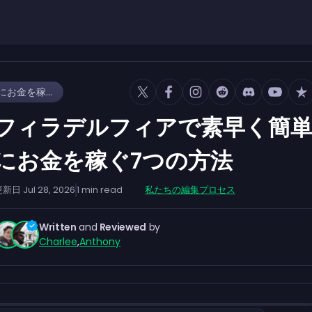
フィラデルフィアで素早く簡単にお金を稼ぐ7つの方法
フィラデルフィアで素早く簡
にお金を稼ぐ7つの方法
更新日
Jul 28, 2026
1
min read
私たちの編集プロセス
Written
and
Reviewed
by
Charlee
,
Anthony