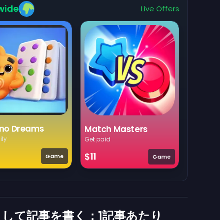
wide
Live Offers
no Dreams
Match Masters
ily
Get paid
$11
Game
Game
して記事を書く：1記事あたり