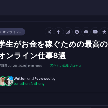
学生がお金を稼ぐための最高のオンライン仕事8選
学生がお金を稼ぐための最高の
オンライン仕事8選
更新日
Jul 28, 2026
1
min read
私たちの編集プロセス
Written
and
Reviewed
by
Jonathan
,
Anthony