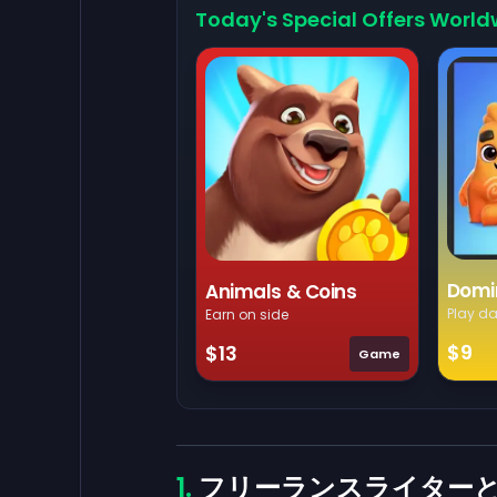
Today's Special Offers World
Domi
Animals & Coins
Play da
Earn on side
$9
$13
Game
フリーランスライターと