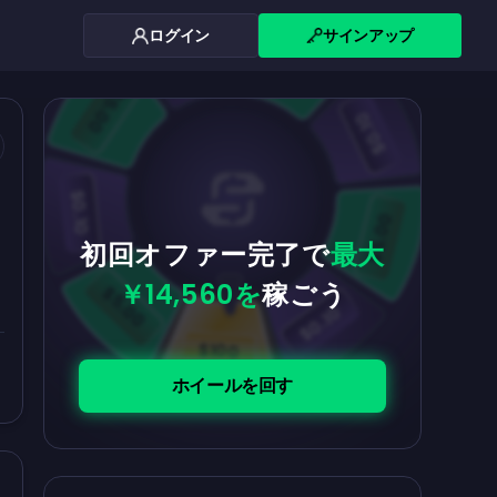
ログイン
サインアップ
$0.10
$5.00
$5.00
$0.10
$0.10
$5.00
初回オファー完了で
最大
￥14,560を
稼ごう
$5.00
$0.10
$100
ホイールを回す