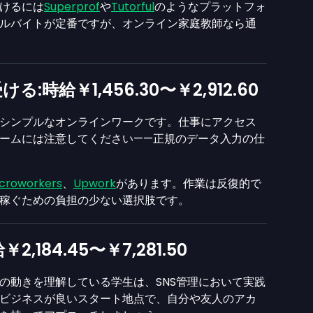
けるには
Superprof
や
Tutorful
のようなプラットフォ
ルバイトが定番ですが、オンライン家庭教師なら通
ける:時給
￥1,456.30
〜
￥2,912.60
シンプルなオンラインワークです。仕事にアクセス
ームには注意してください——正規のデータ入力の仕
croworkers
、
Upwork
があります。作業は反復的で
稼ぐための負担の少ない選択肢です。
給
￥2,184.45
〜
￥7,281.50
の動きを理解している学生は、SNS管理において実践
ビジネスが良いスタート地点で、自分や友人のアカ