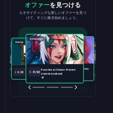
収益を
出金
報酬
を獲得
オファー
を見つける
収益を素早く簡単に引き出せます。
タスクを完了して、残高が増えるのを見
エキサイティングな新しいオファーを見つ
守りましょう。
けて、すぐに稼ぎ始めましょう。
出金する
100,000
Strategy
Puzzle
Game
Game
Tabletop
注目のオファー
すべて表示
Disney Solitaire
Bingo Dice iOS
Merge Help: Warm Family
$
36.97
$
36.02
Puzzles & Chaos: Frozen
Amazon Prime
$
30.00
$
31.92
$
0.20
Android
Castle Android
Clash Royale
Clash Of Clans
Brawl Stars
Coin Mast